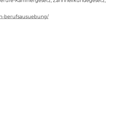
lberufe-Kammergesetz, Zahnheilkundegesetz,
hen-berufsausuebung/