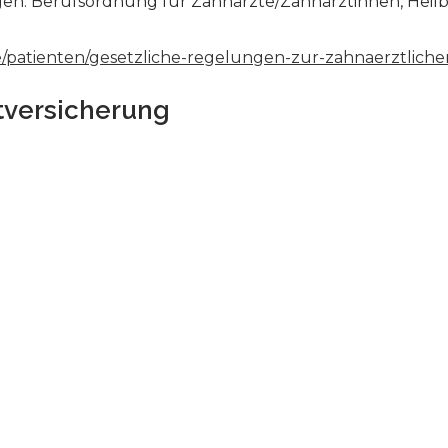
gen: Berufsordnung für Zahnärzte/Zahnärztinnen, Hei
de/patienten/gesetzliche-regelungen-zur-zahnaerztlic
tversicherung